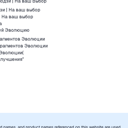
одзи | На ваш Выбор
зи | На ваш выбор
| На ваш выбор
а
руй Эволюцию
рагментов Эволюции
Фрагментов Эволюции
 Эволюции(
улучшения"
nd names, and product names referenced on this website are used