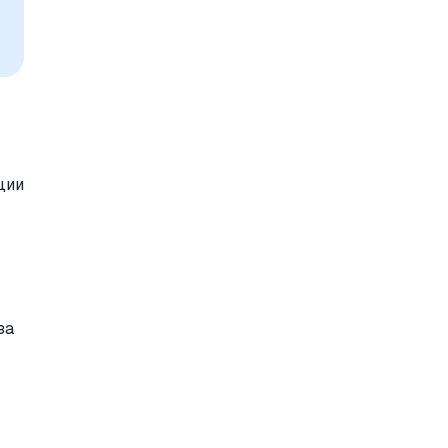
ции
за