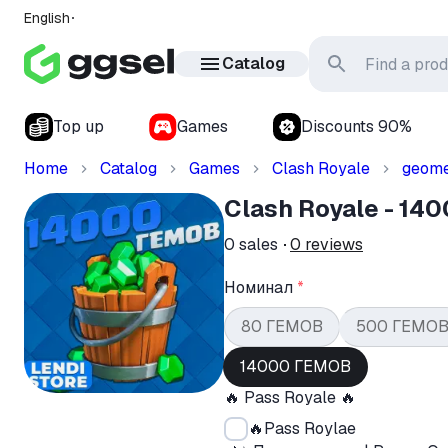
English
Catalog
Top up
Games
Discounts 90%
Home
Catalog
Games
Clash Royale
geome
Clash Royale - 14
0
sales
0
reviews
Номинал
*
80 ГЕМОВ
500 ГЕМО
14000 ГЕМОВ
🔥 Pass Royale 🔥
🔥Pass Roylae