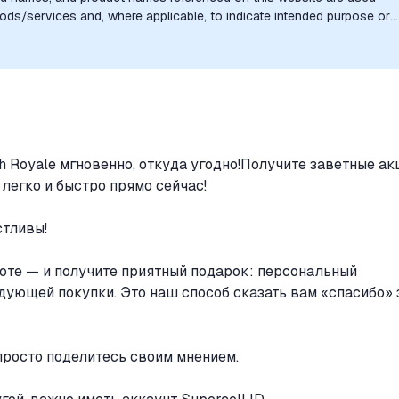
goods/services and, where applicable, to indicate intended purpose or
uthorization, sponsorship, or endorsement by the trademark owners is
h Royale мгновенно, откуда угодно!Получите заветные ак
 легко и быстро прямо сейчас!
стливы!
оте — и получите приятный подарок: персональный
дующей покупки. Это наш способ сказать вам «спасибо» 
просто поделитесь своим мнением.