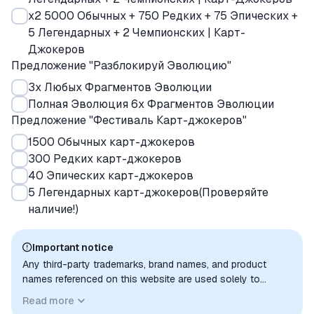
x2 5000 Обычных + 750 Редких + 75 Эпических +
5 Легендарных + 2 Чемпионских | Карт-
Джокеров
Предложение "Разблокируй Эволюцию"
3х Любых Фрагментов Эволюции
Полная Эволюция 6х Фрагментов Эволюции
Предложение "Фестиваль Карт-джокеров"
1500 Обычных карт-джокеров
300 Редких карт-джокеров
40 Эпических карт-джокеров
5 Легендарных карт-джокеров(Проверяйте
наличие!)
Important notice
Any third-party trademarks, brand names, and product
names referenced on this website are used solely to
identify the relevant goods/services and, where applicable,
Read more
to indicate intended purpose or compatibility. No affiliation,