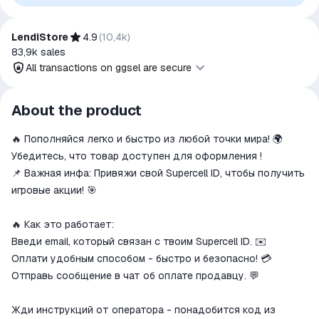
authorization, sponsorship, or endorsement by the
trademark owners is implied unless expressly stated.
LendiStore
4.9
(
10,4k
)
83,9k
sales
All transactions on ggsel are secure
All transactions on ggsel are
About the product
secure
🔥 Пополняйся легко и быстро из любой точки мира! 🌍
The money is reserved in the
ggsel account
Убедитесь, что товар доступен для оформления !
We will refund your payment if the
📌 Важная инфа: Привяжи свой Supercell ID, чтобы получить
goods are not received or do not
игровые акции! 🎯
match the description
🔥 Как это работает:
Введи email, который связан с твоим Supercell ID. ✉️
Оплати удобным способом - быстро и безопасно! 💳
Отправь сообщение в чат об оплате продавцу. 💬
Жди инструкций от оператора - понадобится код из