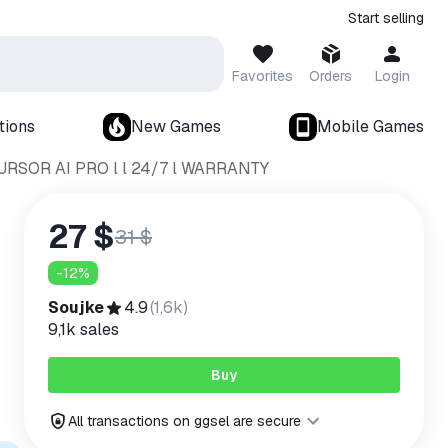
Start selling
Favorites
Orders
Login
tions
New Games
Mobile Games
URSOR AI PRO l l 24/7 l WARRANTY
27 $
31 $
-
12
%
Soujke
4.9
(
1,6k
)
9,1k
sales
Buy
All transactions on ggsel are secure