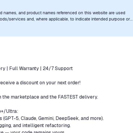
nd names, and product names referenced on this website are used
goods/services and, where applicable, to indicate intended purpose or
uthorization, sponsorship, or endorsement by the trademark owners is
ry | Full Warranty | 24/7 Support
receive a discount on your next order!
n the marketplace and the FASTEST delivery.
o+/Ultra:
s (GPT-5, Claude, Gemini, DeepSeek, and more).
ging, and intelligent refactoring.
ce — your code remains yours.