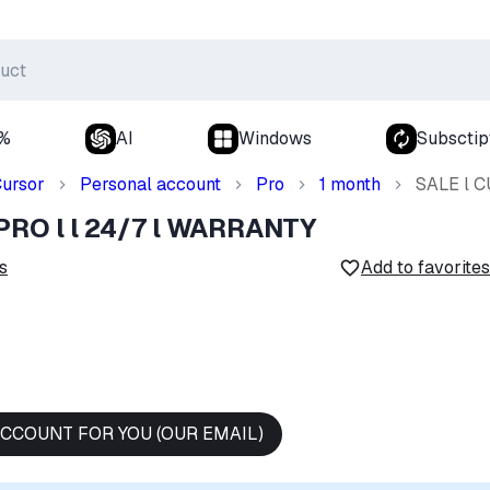
0%
AI
Windows
Subsctip
ursor
Personal account
Pro
1 month
SALE l C
PRO l l 24/7 l WARRANTY
s
Add to favorites
CCOUNT FOR YOU (OUR EMAIL)