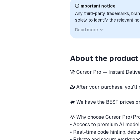
Important notice
Any third-party trademarks, bra
solely to identify the relevant 
compatibility. No affiliation, a
Read more
implied unless expressly stated.
About the product
🚀 Cursor Pro — Instant Delive
🎁 After your purchase, you'll 
🐗 We have the BEST prices o
💡 Why choose Cursor Pro/Pr
• Access to premium AI model
• Real-time code hinting, debug
• Private and secure workspa