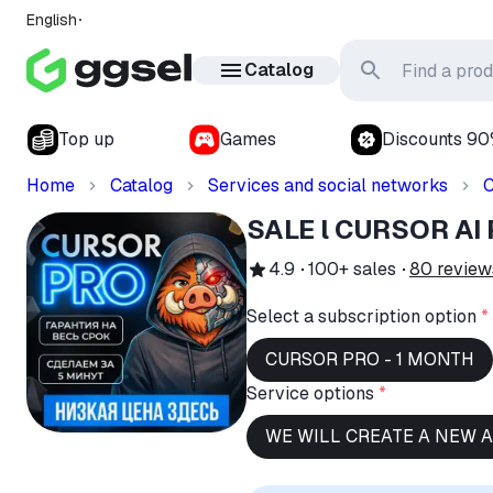
English
Catalog
Top up
Games
Discounts 9
Home
Catalog
Services and social networks
C
SALE l CURSOR AI 
4.9
100+
sales
80
review
Select a subscription option
*
CURSOR PRO - 1 MONTH
Service options
*
WE WILL CREATE A NEW A